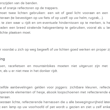
rszijden van de banden.
e of oranje reflectoren op de trappers.
oet twee lichten gebruiken: een wit of geel licht vooraan en een r
teraan (te bevestigen op uw fiets of op uzelf: op uw helm, rugzak,…).
te zien waar u rijdt en om eventuele hindernissen op te merken, is h
raden een breed stralende halogeenlamp te gebruiken, vooral als u la
lichte plaatsen moet.
r voordat u zich op weg begeeft of uw lichten goed werken en proper zi
ing
tsen, racefietsen en mountainbikes moeten niet uitgerust zijn met 
n, als u er niet mee in het donker rijdt.
:
elfde aanbevelingen gelden voor joggers: zichtbare kleuren, reflec
pperende elementen of hesje, alsook loopschoenen met reflecterende
teraan.
bestaan lichte, reflecterende harnassen die u alle bewegingsvrijheid late
 een lamp op uw voorhoofd of pet wordt u gezien en ziet u zelf enk