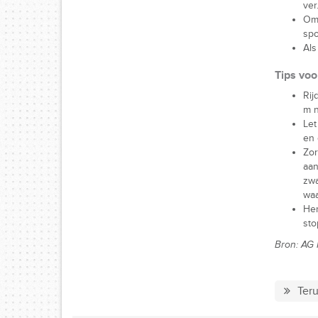
ver
Om
spo
Als
Tips voo
Rij
m n
Let
en 
Zo
aan
zw
wa
Her
sto
Bron: AG 
Teru