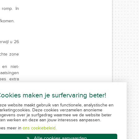
 romp. In
afkomen.
rwijl u 26
chte zone
 en niet-
aatsingen
ees extra
 of ervoor
ookies maken je surfervaring beter!
eze website maakt gebruik van functionele, analystische en
arketingcookies. Deze cookies verzamelen anonieme
egevens over je surfgedrag waarmee we de website beter
aten werken en deze aan jouw interesses aanpassen.
ees meer in
ons cookiebeleid.
Alle cookies aanvaarden