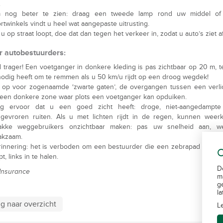
.
 nog beter te zien: draag een tweede lamp rond uw middel of
rtwinkels vindt u heel wat aangepaste uitrusting.
 u op straat loopt, doe dat dan tegen het verkeer in, zodat u auto’s ziet 
r autobestuurders:
d trager! Een voetganger in donkere kleding is pas zichtbaar op 20 m, te
odig heeft om te remmen als u 50 km/u rijdt op een droog wegdek!
 op voor zogenaamde ‘zwarte gaten’, de overgangen tussen een verli
een donkere zone waar plots een voetganger kan opduiken.
rg ervoor dat u een goed zicht heeft: droge, niet-aangedampte
gevroren ruiten. Als u met lichten rijdt in de regen, kunnen weerk
akke weggebruikers onzichtbaar maken: pas uw snelheid aan, w
akzaam.
innering: het is verboden om een bestuurder die een zebrapad nadert
C
pt, links in te halen.
D
Insurance
m
g
l
g naar overzicht
L