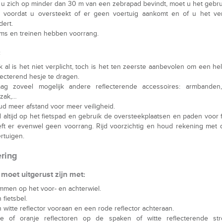
 u zich op minder dan 30 m van een zebrapad bevindt, moet u het gebru
k voordat u oversteekt of er geen voertuig aankomt en of u het ver
dert.
ms en treinen hebben voorrang.
:
 al is het niet verplicht, toch is het ten zeerste aanbevolen om een h
lecterend hesje te dragen.
ag zoveel mogelijk andere reflecterende accessoires: armbanden, 
zak,…
d meer afstand voor meer veiligheid.
d altijd op het fietspad en gebruik de oversteekplaatsen en paden voor f
ft er evenwel geen voorrang. Rijd voorzichtig en houd rekening met
rtuigen.
ering
 moet uitgerust zijn met:
men op het voor- en achterwiel.
 fietsbel.
 witte reflector vooraan en een rode reflector achteraan.
le of oranje reflectoren op de spaken of witte reflecterende st