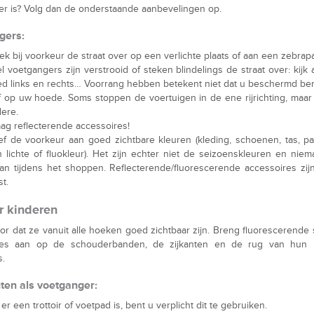
er is? Volg dan de onderstaande aanbevelingen op.
gers:
ek bij voorkeur de straat over op een verlichte plaats of aan een zebrap
l voetgangers zijn verstrooid of steken blindelings de straat over: kijk a
d links en rechts… Voorrang hebben betekent niet dat u beschermd ben
jf op uw hoede. Soms stoppen de voertuigen in de ene rijrichting, maar 
ere.
ag reflecterende accessoires!
f de voorkeur aan goed zichtbare kleuren (kleding, schoenen, tas, pa
 lichte of fluokleur). Het zijn echter niet de seizoenskleuren en nie
an tijdens het shoppen. Reflecterende/fluorescerende accessoires zi
t.
r kinderen
or dat ze vanuit alle hoeken goed zichtbaar zijn. Breng fluorescerende 
res aan op de schouderbanden, de zijkanten en de rug van hun 
s.
ten als voetganger:
 er een trottoir of voetpad is, bent u verplicht dit te gebruiken.