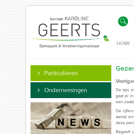
HOME
Gezien
Particulieren
Voetgan
Ondernemingen
De tips i
gaat er i
een zwakk
De cijfer
aantal er
deze peri
Begeeft u