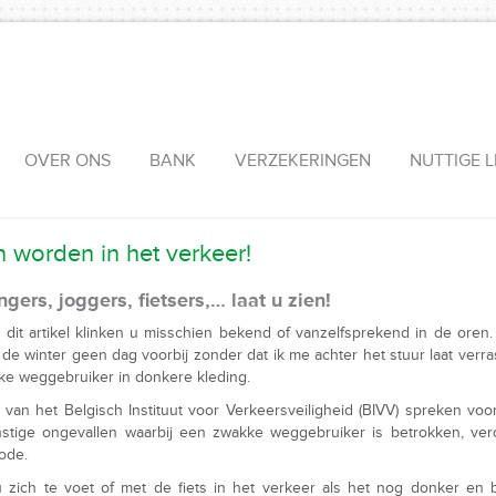
OVER ONS
BANK
VERZEKERINGEN
NUTTIGE L
 worden in het verkeer!
gers, joggers, fietsers,… laat u zien!
n dit artikel klinken u misschien bekend of vanzelfsprekend in de oren
n de winter geen dag voorbij zonder dat ik me achter het stuur laat verr
e weggebruiker in donkere kleding.
s van het Belgisch Instituut voor Verkeersveiligheid (BIVV) spreken voor
nstige ongevallen waarbij een zwakke weggebruiker is betrokken, ver
ode.
 zich te voet of met de fiets in het verkeer als het nog donker en