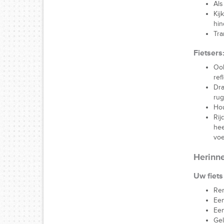
Als
Kij
hin
Tra
Fietsers
Ook
ref
Dra
rug
Hou
Rij
hee
voe
Herinn
Uw fiets
Rem
Een
Een
Ge