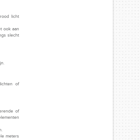
ood licht
et ook aan
ngs slecht
jn.
lichten of
terende of
 elementen
n.
ele meters