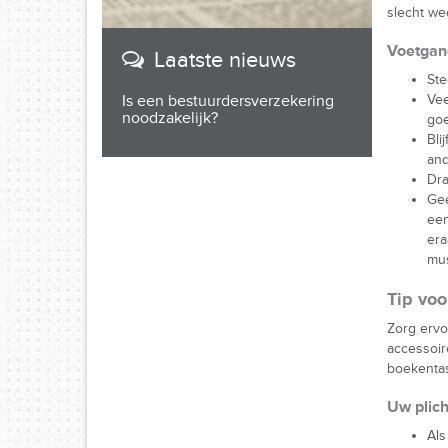
slecht we
Voetgan
Laatste nieuws
Ste
Vee
Is een bestuurdersverzekering
noodzakelijk?
goe
Bli
and
Dra
Gee
een
era
mus
Tip voo
Zorg ervo
accessoi
boekenta
Uw plich
Als