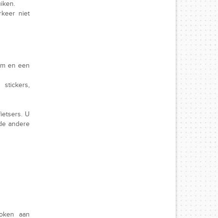
iken.
keer niet
elm en een
stickers,
ietsers. U
 de andere
roken aan