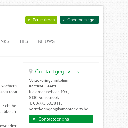
Particulieren
Ondernemingen
INKS
TIPS
NIEUWS
Contactgegevens
Verzekeringsmakelaar
. Nochtans
Karoline Geerts
assen door
Kieldrechtsebaan 10a ,
9130 Verrebroek
T. 03/773.50.78 | F.
 zich: het
verzekeringen@kantoorgeerts.be
dubbelt in
Contacteer ons
 bovendien