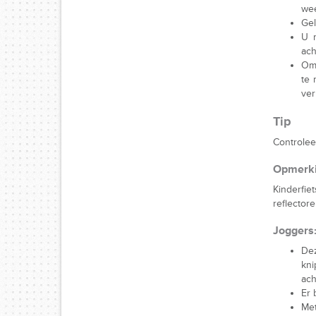
wee
Gel
U m
ach
Om 
te 
ver
Tip
Controlee
Opmerk
Kinderfie
reflectore
Joggers
Dez
kni
ach
Er 
Met