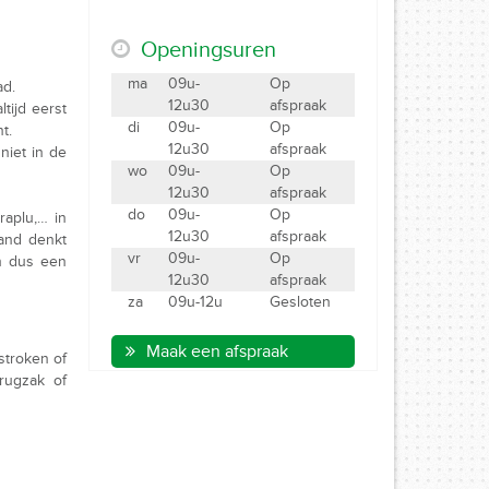
Openingsuren
ma
09u-
Op
ad.
12u30
afspraak
ltijd eerst
di
09u-
Op
t.
12u30
afspraak
niet in de
wo
09u-
Op
12u30
afspraak
do
09u-
Op
raplu,… in
12u30
afspraak
mand denkt
vr
09u-
Op
jn dus een
12u30
afspraak
za
09u-12u
Gesloten
Maak een afspraak
stroken of
rugzak of