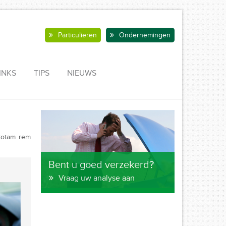
Particulieren
Ondernemingen
INKS
TIPS
NIEUWS
 totam rem
Bent u goed verzekerd?
Vraag uw analyse aan