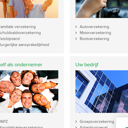
Familiale verzekering
Autoverzekering
Schuldsaldoverzekering
Motorverzekering
Reisbijstand
Bootverzekering
Burgerlijke aansprakelijkheid
elf als ondernemer
Uw bedrijf
VAPZ
Groepsverzekering
Hospitalisatieverzekering
Arbeidsongeval