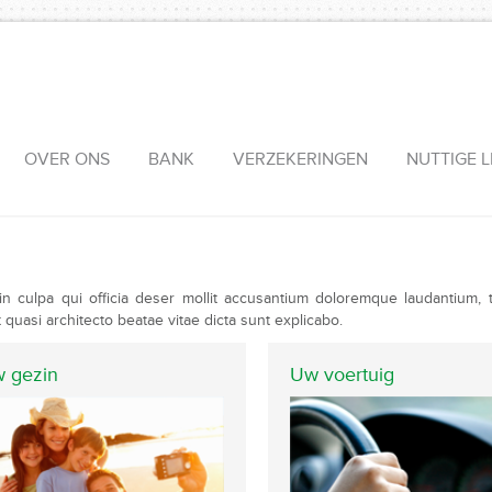
OVER ONS
BANK
VERZEKERINGEN
NUTTIGE L
in culpa qui officia deser mollit accusantium doloremque laudantium,
t quasi architecto beatae vitae dicta sunt explicabo.
 gezin
Uw voertuig