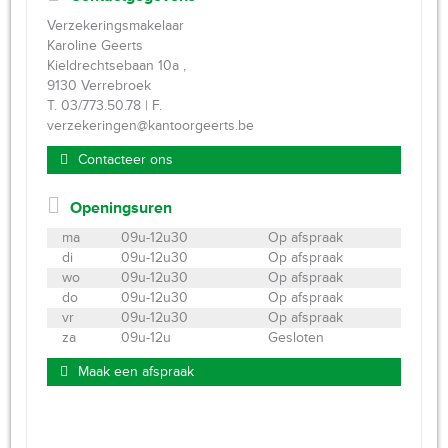
Verzekeringsmakelaar
Karoline Geerts
Kieldrechtsebaan 10a ,
9130 Verrebroek
T. 03/773.50.78 | F.
verzekeringen@kantoorgeerts.be
Contacteer ons
Openingsuren
ma
09u-12u30
Op afspraak
di
09u-12u30
Op afspraak
wo
09u-12u30
Op afspraak
do
09u-12u30
Op afspraak
vr
09u-12u30
Op afspraak
za
09u-12u
Gesloten
Maak een afspraak