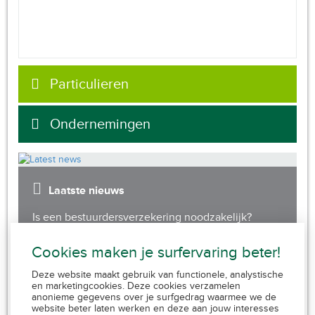
Particulieren
Ondernemingen
Laatste nieuws
Is een bestuurdersverzekering noodzakelijk?
Cookies maken je surfervaring beter!
Deze website maakt gebruik van functionele, analystische
FSMA 109320 A-cB
en marketingcookies. Deze cookies verzamelen
RPR 0839.829.859
anonieme gegevens over je surfgedrag waarmee we de
AssurMiFID gedragsregels
website beter laten werken en deze aan jouw interesses