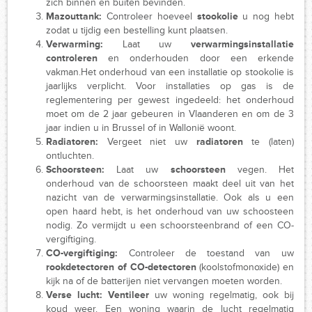
zich binnen en buiten bevinden.
Mazouttank:
Controleer hoeveel
stookolie
u nog hebt
zodat u tijdig een bestelling kunt plaatsen.
Verwarming:
Laat uw
verwarmingsinstallatie
controleren
en onderhouden door een erkende
vakman.Het onderhoud van een installatie op stookolie is
jaarlijks verplicht. Voor installaties op gas is de
reglementering per gewest ingedeeld: het onderhoud
moet om de 2 jaar gebeuren in Vlaanderen en om de 3
jaar indien u in Brussel of in Wallonië woont.
Radiatoren:
Vergeet niet uw
radiatoren
te (laten)
ontluchten.
Schoorsteen:
Laat uw
schoorsteen
vegen. Het
onderhoud van de schoorsteen maakt deel uit van het
nazicht van de verwarmingsinstallatie. Ook als u een
open haard hebt, is het onderhoud van uw schoosteen
nodig. Zo vermijdt u een schoorsteenbrand of een CO-
vergiftiging.
CO-vergiftiging:
Controleer de toestand van uw
rookdetectoren of
CO-detectoren
(koolstofmonoxide) en
kijk na of de batterijen niet vervangen moeten worden.
Verse lucht:
Ventileer
uw woning regelmatig, ook bij
koud weer. Een woning waarin de lucht regelmatig