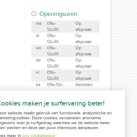
Openingsuren
ma
09u-
Op
12u30
afspraak
di
09u-
Op
12u30
afspraak
wo
09u-
Op
12u30
afspraak
do
09u-
Op
12u30
afspraak
vr
09u-
Op
12u30
afspraak
za
09u-12u
Gesloten
Maak een afspraak
ookies maken je surfervaring beter!
eze website maakt gebruik van functionele, analystische en
arketingcookies. Deze cookies verzamelen anonieme
ratiebeleid
Created by Insucommerce
egevens over je surfgedrag waarmee we de website beter
aten werken en deze aan jouw interesses aanpassen.
ees meer in
ons cookiebeleid.