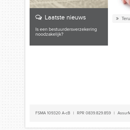
Laatste nieuws
Teru
Is een bestuurdersverzekering
noodzakelijk?
FSMA 109320 A-cB
RPR 0839.829.859
AssurM