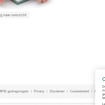
g naar overzicht
C
D
m
iFID gedragsregels
Privacy
Disclaimer
Cookiebeleid
Remune
g
l
L