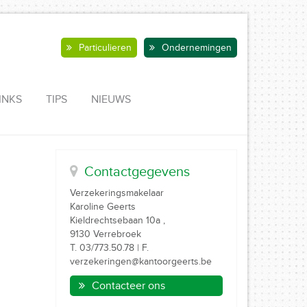
Particulieren
Ondernemingen
INKS
TIPS
NIEUWS
Contactgegevens
Verzekeringsmakelaar
Karoline Geerts
Kieldrechtsebaan 10a ,
9130 Verrebroek
T. 03/773.50.78 | F.
verzekeringen@kantoorgeerts.be
Contacteer ons