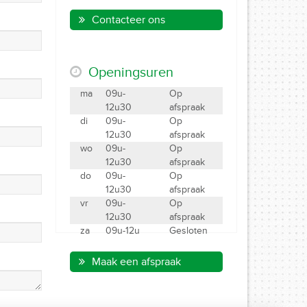
Contacteer ons
Openingsuren
ma
09u-
Op
12u30
afspraak
di
09u-
Op
12u30
afspraak
wo
09u-
Op
12u30
afspraak
do
09u-
Op
12u30
afspraak
vr
09u-
Op
12u30
afspraak
za
09u-12u
Gesloten
Maak een afspraak