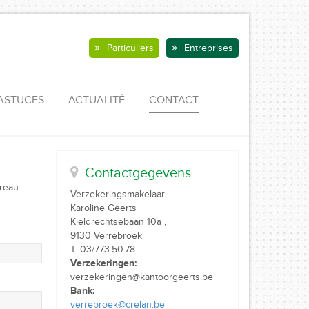
Particuliers
Entreprises
ASTUCES
ACTUALITÉ
CONTACT
Contactgegevens
ureau
Verzekeringsmakelaar
Karoline Geerts
Kieldrechtsebaan 10a ,
9130 Verrebroek
T. 03/773.50.78
Verzekeringen:
verzekeringen@kantoorgeerts.be
Bank:
verrebroek@crelan.be