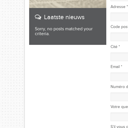
Adresse *
Laatste nieuws
Code post
Sorry, no posts matched your
criteria.
Cité *
Email *
Numéro d
Votre que
S'il vous 