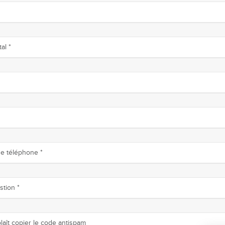
al *
e téléphone *
stion *
plaît copier le code antispam