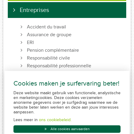
Entreprises
Accident du travail
Assurance de groupe
ERI
Pension complémentaire
Responsabilité civile
Responsabilité professionnelle
Revenu garanti
Voiture
Cookies maken je surfervaring beter!
Votre entreprise
Deze website maakt gebruik van functionele, analystische
en marketingcookies. Deze cookies verzamelen
anonieme gegevens over je surfgedrag waarmee we de
website beter laten werken en deze aan jouw interesses
aanpassen.
FSMA 109320 A-cB
RPR 0839.829.859
Lees meer in
ons cookiebeleid.
Conduite MiFID
Alle cookies aanvaarden
Disclaimer