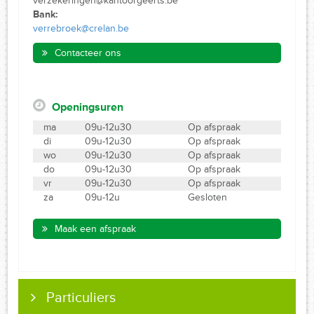
verzekeringen@kantoorgeerts.be
Bank:
verrebroek@crelan.be
Contacteer ons
Openingsuren
ma
09u-12u30
Op afspraak
di
09u-12u30
Op afspraak
wo
09u-12u30
Op afspraak
do
09u-12u30
Op afspraak
vr
09u-12u30
Op afspraak
za
09u-12u
Gesloten
Maak een afspraak
Particuliers