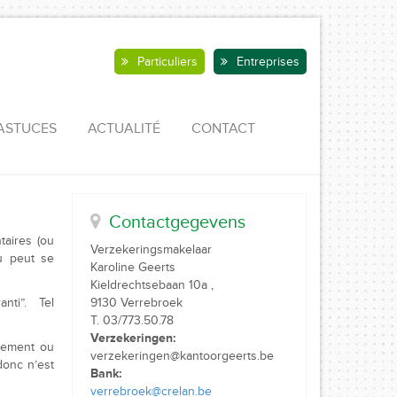
Particuliers
Entreprises
ASTUCES
ACTUALITÉ
CONTACT
Contactgegevens
aires (ou
Verzekeringsmakelaar
u peut se
Karoline Geerts
Kieldrechtsebaan 10a ,
nti”. Tel
9130 Verrebroek
T. 03/773.50.78
Verzekeringen:
lement ou
verzekeringen@kantoorgeerts.be
donc n’est
Bank:
verrebroek@crelan.be