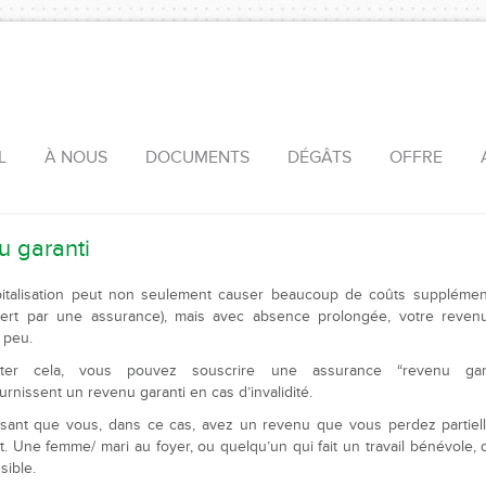
L
À NOUS
DOCUMENTS
DÉGÂTS
OFFRE
u garanti
italisation peut non seulement causer beaucoup de coûts supplément
ert par une assurance), mais avec absence prolongée, votre reven
 peu.
ter cela, vous pouvez souscrire une assurance “revenu gara
urnissent un revenu garanti en cas d’invalidité.
sant que vous, dans ce cas, avez un revenu que vous perdez partiel
t. Une femme/ mari au foyer, ou quelqu’un qui fait un travail bénévole, 
sible.