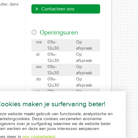
ulter, dans
Contacteer ons
Openingsuren
ma
09u-
Op
12u30
afspraak
di
09u-
Op
12u30
afspraak
wo
09u-
Op
12u30
afspraak
do
09u-
Op
12u30
afspraak
vr
09u-
Op
12u30
afspraak
ookies maken je surfervaring beter!
za
09u-12u
Gesloten
eze website maakt gebruik van functionele, analystische en
Maak een afspraak
arketingcookies. Deze cookies verzamelen anonieme
Created by Insucommerce
egevens over je surfgedrag waarmee we de website beter
aten werken en deze aan jouw interesses aanpassen.
ees meer in
ons cookiebeleid.