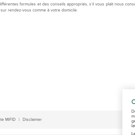
ifférentes formules et des conseils appropriés, s’il vous plaît nous cons
 sur rendez-vous comme à votre domicile.
C
D
m
te MiFID
Disclaimer
g
l
L