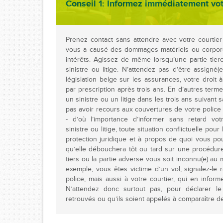
Conseil 1: Informez immédiatement vot
Prenez contact sans attendre avec votre courtier
vous a causé des dommages matériels ou corpore
intérêts. Agissez de même lorsqu’une partie tier
sinistre ou litige. N’attendez pas d’être assigné(
législation belge sur les assurances, votre droit à 
par prescription après trois ans. En d’autres term
un sinistre ou un litige dans les trois ans suivan
pas avoir recours aux couvertures de votre police p
- d’où l’importance d’informer sans retard vo
sinistre ou litige, toute situation conflictuelle pou
protection juridique et à propos de quoi vous p
qu’elle débouchera tôt ou tard sur une procédure
tiers ou la partie adverse vous soit inconnu(e) au 
exemple, vous êtes victime d’un vol, signalez-le
police, mais aussi à votre courtier, qui en inform
N’attendez donc surtout pas, pour déclarer le
retrouvés ou qu’ils soient appelés à comparaître dev