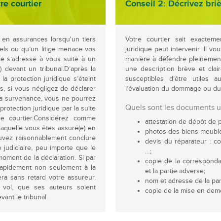
re courtier
Conseil 2: Décrivez bri
 en assurances lorsqu'un tiers
Votre courtier sait exactem
ls ou qu’un litige menace vos
juridique peut intervenir. Il v
ce s’adresse à vous suite à un
manière à défendre pleinement 
e) devant un tribunal.D’après la
une description brève et cla
la protection juridique s’éteint
susceptibles d’être utiles 
es, si vous négligez de déclarer
l’évaluation du dommage ou du l
t sa survenance, vous ne pourrez
Quels sont les documents ut
rotection juridique par la suite
tre courtier.Considérez comme
attestation de dépôt de p
r laquelle vous êtes assuré(e) en
photos des biens meub
ouvez raisonnablement conclure
devis du réparateur : c
 judiciaire, peu importe que le
…;
moment de la déclaration. Si par
copie de la correspond
 rapidement non seulement à la
et la partie adverse;
era sans retard votre assureur.
nom et adresse de la par
 vol, que ses auteurs soient
copie de la mise en deme
ant le tribunal.