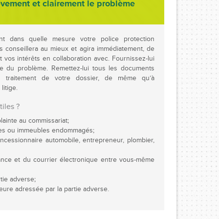
èvement et clairement le problème
ent dans quelle mesure votre police protection
ous conseillera au mieux et agira immédiatement, de
vos intérêts en collaboration avec. Fournissez-lui
ire du problème. Remettez-lui tous les documents
au traitement de votre dossier, de même qu’à
itige.
iles ?
lainte au commissariat;
les ou immeubles endommagés;
oncessionnaire automobile, entrepreneur, plombier,
ance et du courrier électronique entre vous-même
tie adverse;
ure adressée par la partie adverse.