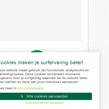
ookies maken je surfervaring beter!
eze website maakt gebruik van functionele, analystische en
arketingcookies. Deze cookies verzamelen anonieme
Problemen bij het invullen of aangeven?
egevens over je surfgedrag waarmee we de website beter
aten werken en deze aan jouw interesses aanpassen.
Maak een afspraak
ees meer in
ons cookiebeleid.
Alle cookies aanvaarden
Cookievoorkeuren aanpassen
Created by Insucommerce