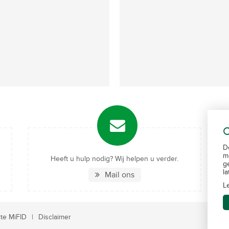
C
D
m
Heeft u hulp nodig? Wij helpen u verder.
g
l
Mail ons
L
te MiFID
Disclaimer