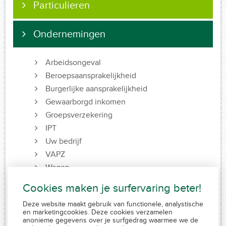
Particulieren
Ondernemingen
Arbeidsongeval
Beroepsaansprakelijkheid
Burgerlijke aansprakelijkheid
Gewaarborgd inkomen
Groepsverzekering
IPT
Uw bedrijf
VAPZ
Wagen
Cookies maken je surfervaring beter!
Deze website maakt gebruik van functionele, analystische
FSMA 109320 A-cB
en marketingcookies. Deze cookies verzamelen
RPR 0839.829.859
anonieme gegevens over je surfgedrag waarmee we de