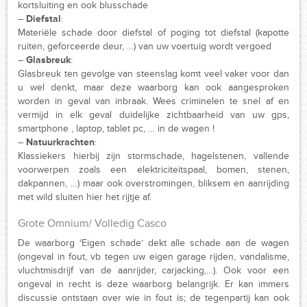
kortsluiting en ook blusschade
–
Diefstal
:
Materiële schade door diefstal of poging tot diefstal (kapotte
ruiten, geforceerde deur, …) van uw voertuig wordt vergoed
–
Glasbreuk
:
Glasbreuk ten gevolge van steenslag komt veel vaker voor dan
u wel denkt, maar deze waarborg kan ook aangesproken
worden in geval van inbraak. Wees criminelen te snel af en
vermijd in elk geval duidelijke zichtbaarheid van uw gps,
smartphone , laptop, tablet pc, … in de wagen !
–
Natuurkrachten
:
Klassiekers hierbij zijn stormschade, hagelstenen, vallende
voorwerpen zoals een elektriciteitspaal, bomen, stenen,
dakpannen, …) maar ook overstromingen, bliksem en aanrijding
met wild sluiten hier het rijtje af.
Grote Omnium/ Volledig Casco
De waarborg ‘Eigen schade’ dekt alle schade aan de wagen
(ongeval in fout, vb tegen uw eigen garage rijden, vandalisme,
vluchtmisdrijf van de aanrijder, carjacking,…). Ook voor een
ongeval in recht is deze waarborg belangrijk. Er kan immers
discussie ontstaan over wie in fout is; de tegenpartij kan ook