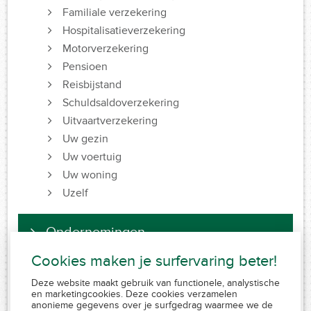
Familiale verzekering
Hospitalisatieverzekering
Motorverzekering
Pensioen
Reisbijstand
Schuldsaldoverzekering
Uitvaartverzekering
Uw gezin
Uw voertuig
Uw woning
Uzelf
Ondernemingen
Cookies maken je surfervaring beter!
Deze website maakt gebruik van functionele, analystische
FSMA 109320 A-cB
en marketingcookies. Deze cookies verzamelen
RPR 0839.829.859
anonieme gegevens over je surfgedrag waarmee we de