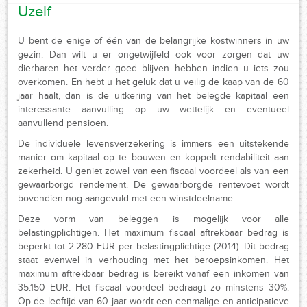
Uzelf
U bent de enige of één van de belangrijke kostwinners in uw
gezin. Dan wilt u er ongetwijfeld ook voor zorgen dat uw
dierbaren het verder goed blijven hebben indien u iets zou
overkomen. En hebt u het geluk dat u veilig de kaap van de 60
jaar haalt, dan is de uitkering van het belegde kapitaal een
interessante aanvulling op uw wettelijk en eventueel
aanvullend pensioen.
De individuele levensverzekering is immers een uitstekende
manier om kapitaal op te bouwen en koppelt rendabiliteit aan
zekerheid. U geniet zowel van een fiscaal voordeel als van een
gewaarborgd rendement. De gewaarborgde rentevoet wordt
bovendien nog aangevuld met een winstdeelname.
Deze vorm van beleggen is mogelijk voor alle
belastingplichtigen. Het maximum fiscaal aftrekbaar bedrag is
beperkt tot 2.280 EUR per belastingplichtige (2014). Dit bedrag
staat evenwel in verhouding met het beroepsinkomen. Het
maximum aftrekbaar bedrag is bereikt vanaf een inkomen van
35.150 EUR. Het fiscaal voordeel bedraagt zo minstens 30%.
Op de leeftijd van 60 jaar wordt een eenmalige en anticipatieve