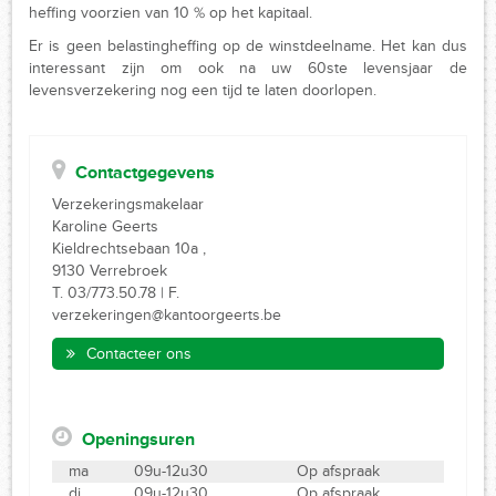
heffing voorzien van 10 % op het kapitaal.
Er is geen belastingheffing op de winstdeelname. Het kan dus
interessant zijn om ook na uw 60ste levensjaar de
levensverzekering nog een tijd te laten doorlopen.
Contactgegevens
Verzekeringsmakelaar
Karoline Geerts
Kieldrechtsebaan 10a ,
9130 Verrebroek
T. 03/773.50.78 | F.
verzekeringen@kantoorgeerts.be
Contacteer ons
Openingsuren
ma
09u-12u30
Op afspraak
di
09u-12u30
Op afspraak