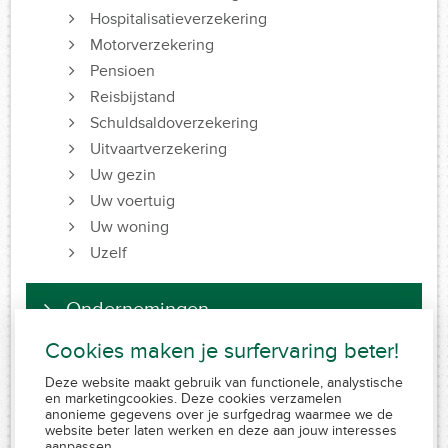
Hospitalisatieverzekering
Motorverzekering
Pensioen
Reisbijstand
Schuldsaldoverzekering
Uitvaartverzekering
Uw gezin
Uw voertuig
Uw woning
Uzelf
Ondernemingen
Cookies maken je surfervaring beter!
Deze website maakt gebruik van functionele, analystische
FSMA 109320 A-cB
en marketingcookies. Deze cookies verzamelen
RPR 0839.829.859
anonieme gegevens over je surfgedrag waarmee we de
AssurMiFID gedragsregels
website beter laten werken en deze aan jouw interesses
aanpassen.