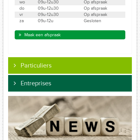
wo
09u-12u30
Op afspraak
do
09u-12u30
Op afspraak
vr
09u-12u30
Op afspraak
za
09u-12u
Gesloten
Maak een afspraak
Particuliers
Entreprises