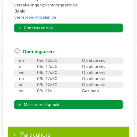
verzekeringen@kantoorgeerts.be
Bank:
verrebroek@crelan.be
Contacteer ons
Openingsuren
ma
09u-12u30
Op afspraak
di
09u-12u30
Op afspraak
wo
09u-12u30
Op afspraak
do
09u-12u30
Op afspraak
vr
09u-12u30
Op afspraak
za
09u-12u
Gesloten
Maak een afspraak
Particuliers