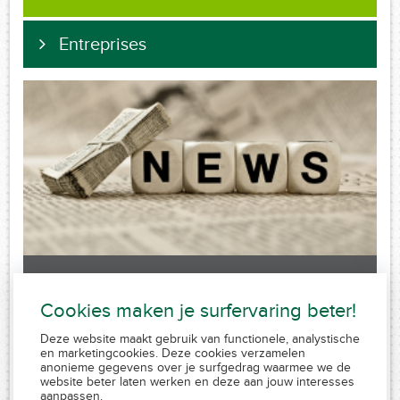
Entreprises
Laatste nieuws
Cookies maken je surfervaring beter!
Sorry, no posts matched your criteria.
Deze website maakt gebruik van functionele, analystische
en marketingcookies. Deze cookies verzamelen
anonieme gegevens over je surfgedrag waarmee we de
website beter laten werken en deze aan jouw interesses
aanpassen.
FSMA 109320 A-cB