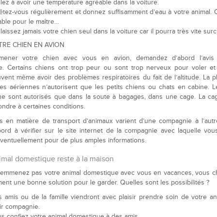
llez à avoir une température agréable dans la voiture.
êtez-vous régulièrement et donnez suffisamment d’eau à votre animal. C
able pour le maître…
laissez jamais votre chien seul dans la voiture car il pourra très vite surc
TRE CHIEN EN AVION
ener votre chien avec vous en avion, demandez d’abord l’avis
re. Certains chiens ont trop peur ou sont trop nerveux pour voler et
vent même avoir des problèmes respiratoires du fait de l’altitude. La p
s aériennes n’autorisent que les petits chiens ou chats en cabine. 
e sont autorisés que dans la soute à bagages, dans une cage. La ca
ondre à certaines conditions.
s en matière de transport d’animaux varient d’une compagnie à l’aut
ord à vérifier sur le site internet de la compagnie avec laquelle vou
ventuellement pour de plus amples informations.
imal domestique reste à la maison
n’emmenez pas votre animal domestique avec vous en vacances, vous c
ment une bonne solution pour le garder. Quelles sont les possibilités ?
 amis ou de la famille viendront avec plaisir prendre soin de votre ani
ir compagnie.
s confiez votre animal domestique à des amis.