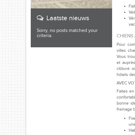
Fai
Vei
Laatste nieuws
Vér
vac
Sorry, no posts matched your
criteria.
CHIENS
Pour comm
villes ch
Vous trou
et auprè
clôturé 
hôtels de
AVEC VO
Faites en
confortab
bonne idé
freinage 
Fix
une
Hab