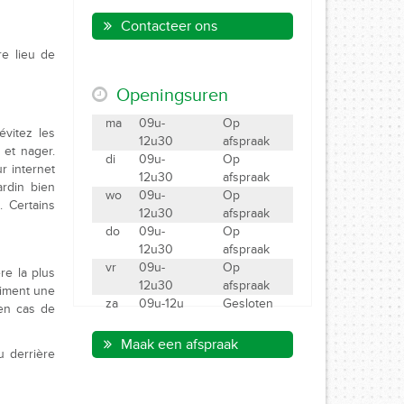
Contacteer ons
re lieu de
Openingsuren
ma
09u-
Op
évitez les
12u30
afspraak
 et nager.
di
09u-
Op
r internet
12u30
afspraak
rdin bien
wo
09u-
Op
 Certains
12u30
afspraak
do
09u-
Op
12u30
afspraak
vr
09u-
Op
re la plus
12u30
afspraak
aiment une
za
09u-12u
Gesloten
 en cas de
Maak een afspraak
u derrière