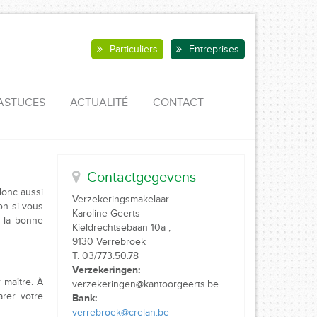
Particuliers
Entreprises
ASTUCES
ACTUALITÉ
CONTACT
Contactgegevens
donc aussi
Verzekeringsmakelaar
on si vous
Karoline Geerts
 la bonne
Kieldrechtsebaan 10a ,
9130 Verrebroek
T. 03/773.50.78
Verzekeringen:
 maître. À
verzekeringen@kantoorgeerts.be
rer votre
Bank:
verrebroek@crelan.be