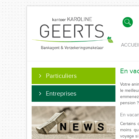
ACCUEI
En va
Particuliers
Votre ani
le meille
Entreprises
emmenez 
pension ?
En vacan
Certains 
moins qu
voyage si