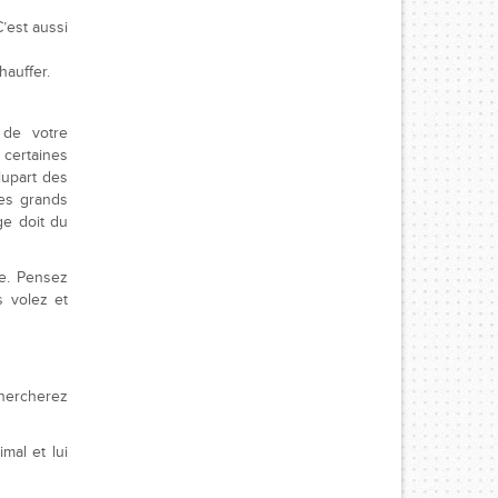
’est aussi
hauffer.
 de votre
 certaines
lupart des
Les grands
ge doit du
re. Pensez
s volez et
hercherez
mal et lui