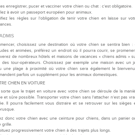
tes enregistrer, pucer et vacciner votre chien ou chat : c’est obligatoire.
llez à avoir un passeport européen pour animaux.
ifiez les règles sur l’obligation de tenir votre chien en laisse sur vot
ances.
 ADMIS
encer, choisissez une destination où votre chien se sentira bien : 
audes et animées, préférez un endroit où il pourra courir, se promener
verez de nombreux hôtels et maisons de vacances « chiens admis » su
s des tour-opérateurs. Choisissez par exemple une maison avec un ja
ou une plage à proximité où votre chien sera également le bienvenu.
mandent parfois un supplément pour les animaux domestiques.
TRE CHIEN EN VOITURE
 sorte que le trajet en voiture avec votre chien se déroule de la maniè
le et sûre possible. Transporter votre chien sans l’attacher n’est pas vr
e. Il pourra facilement vous distraire et se retrouver sur les sièges
brusque.
ez donc votre chien avec une ceinture pour chiens, dans un panier o
 grille.
ituez progressivement votre chien à des trajets plus longs.