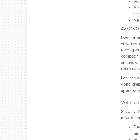
Vei
Arr
val
Ne 
AVEC VO
Pour emm
vétérinai
races peu
compagnie
animaux n
reste rép
Les règle
donc d’ab
appelez é
Votre an
Si vous 
naturelle
Des
ten
Vou