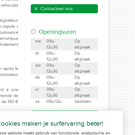
 véhicules
Contacteer ons
égislateur
 stipule «
Openingsuren
 puissance
nterrompue
ma
09u-
Op
inalement
12u30
afspraak
di
09u-
Op
12u30
afspraak
wo
09u-
Op
n après le
12u30
afspraak
yclomoteur
do
09u-
Op
12u30
afspraak
vr
09u-
Op
ent à une
12u30
afspraak
 amende de
za
09u-12u
Gesloten
n de 150 €
Maak een afspraak
’informera
ookies maken je surfervaring beter!
e en temps
 € pour la
eze website maakt gebruik van functionele, analystische en