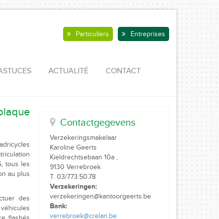
Particuliers
Entreprises
ASTUCES
ACTUALITÉ
CONTACT
plaque
Contactgegevens
Verzekeringsmakelaar
adricycles
Karoline Geerts
riculation
Kieldrechtsebaan 10a ,
, tous les
9130 Verrebroek
on au plus
T. 03/773.50.78
Verzekeringen:
verzekeringen@kantoorgeerts.be
ectuer des
Bank:
 véhicules
verrebroek@crelan.be
e flashés