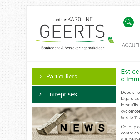
ACCUEI
Est-c
Particuliers
d’imma
Depuis le
Entreprises
légers es
lorsqu’il
cyclomote
tard le 1
Cette pla
contrôles
qui peuv