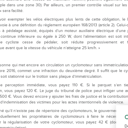
ple dans une zone 30). Par ailleurs, un premier contrôle visuel sur les
 sera facilité.
oir exempter les vélos électriques plus lents de cette obligation, le l
voie à une définition du règlement européen 168/2013 (article 2). Celui-ci
s à pédalage assisté, équipés d’un moteur auxiliaire électrique d’une
continue inférieure ou égale à 250 W, dont l’alimentation est soit i
le cycliste cesse de pédaler, soit réduite progressivement et f
ue avant que la vitesse du véhicule n’atteigne 25 km/h. »
sonne qui met encore en circulation un cyclomoteur sans immatriculatio
re 2016, commet une infraction du deuxième degré. Il suffit que le c
oit stationné sur le trottoir sans plaque d’immatriculation.
e perception immédiate, vous payez 110 €. Si le parquet s’en ti
on, vous payez 120 €. Le juge du tribunal de police peut infliger une
 500 €. Vous devez encore y ajouter les frais de justice et la contributio
d’indemnisation des victimes pour les actes intentionnels de violence.
né qu’il n’existe pas de répertoire des cyclomoteurs, le gouvernement n
C
iduellement les propriétaires de cyclomoteurs à faire le nécessair
ur la régularisation de votre cyclomoteur, vous payez 42 € (dont 30
D
immatriculation).