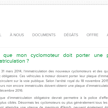
L
À NOUS
DOCUMENTS
DÉGÂTS
OFFRE
e que mon cyclomoteur doit porter une 
triculation ?
 31 mars 2014, l’immatriculation des nouveaux cyclomoteurs et des qu
t obligatoire. Ces véhicules à moteur doivent porter leur plaque d’immat
s circulent sur la voie publique. Selon l’arrêté royal du 18 novembre 2015
urs non encore immatriculés doivent obtenir une plaque d’immatriculati
1 décembre 2016.
que d’immatriculation obligatoire devrait permettre à la police d’eff
 plus ciblés. Désormais les cyclomoteurs ou plus généralement tous les
ent atteindre une vitesse de maximum 45km/h, peuvent également êtr