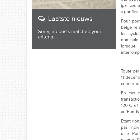
(par exem
« gonflés »
Laatste nieuws
Pour pouv
belge ren
Sorry, no posts matched your
les cycle
criteria.
nominale 
lorsque 
interromp
Toute per
11 décemb
concerné s
En cas d
transacti
120 € à 1
au Fonds 
Étant don
pas indiv
utile. Po
plaque d’