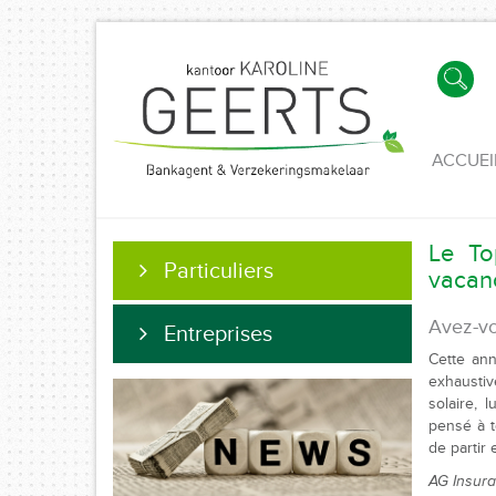
ACCUEI
Le To
Particuliers
vacan
Avez-vo
Entreprises
Cette ann
exhausti
solaire, 
pensé à t
de partir
AG Insur