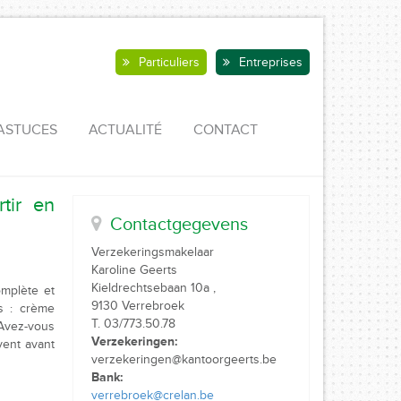
Particuliers
Entreprises
ASTUCES
ACTUALITÉ
CONTACT
tir en
Contactgegevens
Verzekeringsmakelaar
Karoline Geerts
Kieldrechtsebaan 10a ,
omplète et
9130 Verrebroek
s : crème
T. 03/773.50.78
 Avez-vous
Verzekeringen:
vent avant
verzekeringen@kantoorgeerts.be
Bank:
verrebroek@crelan.be