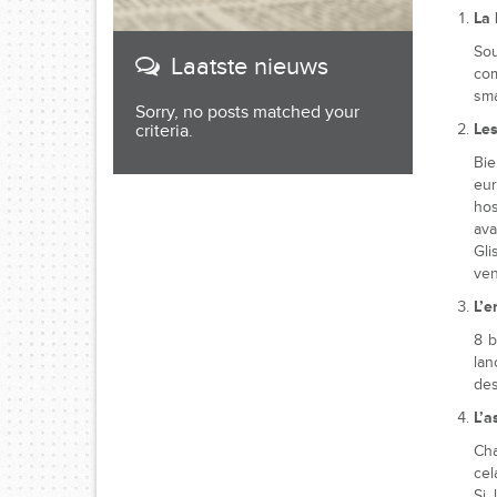
La 
Sou
Laatste nieuws
com
sma
Sorry, no posts matched your
Les
criteria.
Bie
eu
hos
ava
Gli
ven
L’e
8 b
lan
des
L’a
Cha
cel
Si 