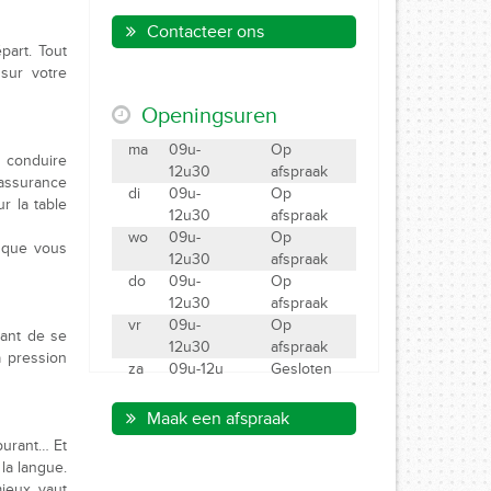
Contacteer ons
part. Tout
sur votre
Openingsuren
ma
09u-
Op
 conduire
12u30
afspraak
assurance
di
09u-
Op
r la table
12u30
afspraak
wo
09u-
Op
l que vous
12u30
afspraak
do
09u-
Op
12u30
afspraak
vr
09u-
Op
vant de se
12u30
afspraak
la pression
za
09u-12u
Gesloten
Maak een afspraak
burant… Et
la langue.
mieux vaut