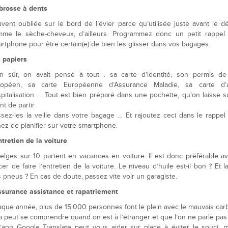
brosse à dents
vent oubliée sur le bord de l’évier parce qu’utilisée juste avant le dé
me le sèche-cheveux, d’ailleurs. Programmez donc un petit rappel 
rtphone pour être certain(e) de bien les glisser dans vos bagages.
 papiers
n sûr, on avait pensé à tout : sa carte d’identité, son permis de
ropéen, sa carte Européenne d’Assurance Maladie, sa carte d’
pitalisation … Tout est bien préparé dans une pochette, qu’on laisse su
nt de partir
ssez-les la veille dans votre bagage … Et rajoutez ceci dans le rappe
ez de planifier sur votre smartphone.
ntretien de la voiture
elges sur 10 partent en vacances en voiture. Il est donc préférable a
cer de faire l’entretien de la voiture. Le niveau d’huile est-il bon ? Et 
 pneus ? En cas de doute, passez vite voir un garagiste.
ssurance assistance et rapatriement
que année, plus de 15.000 personnes font le plein avec le mauvais car
a peut se comprendre quand on est à l’étranger et que l’on ne parle pas 
l’app Google Translate peut vous aider sur place à éviter le souci, 