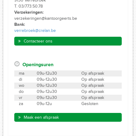
9130 Verrebroek
T. 03/773.50.78
Verzekeringen:
verzekeringen@kantoorgeerts.be
Bank:
verrebroek@crelan.be
Contacteer ons
Openingsuren
ma
09u-12u30
Op afspraak
di
09u-12u30
Op afspraak
wo
09u-12u30
Op afspraak
do
09u-12u30
Op afspraak
vr
09u-12u30
Op afspraak
za
09u-12u
Gesloten
Maak een afspraak