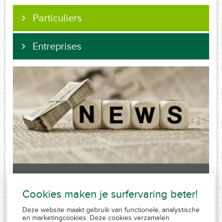
Particuliers
Entreprises
Laatste nieuws
Cookies maken je surfervaring beter!
Sorry, no posts matched your criteria.
Deze website maakt gebruik van functionele, analystische
en marketingcookies. Deze cookies verzamelen