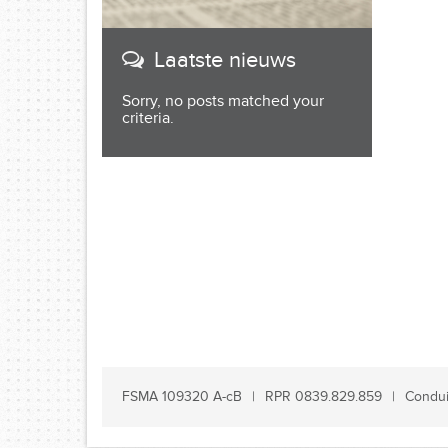
Laatste nieuws
Sorry, no posts matched your
criteria.
FSMA 109320 A-cB
RPR 0839.829.859
Condui