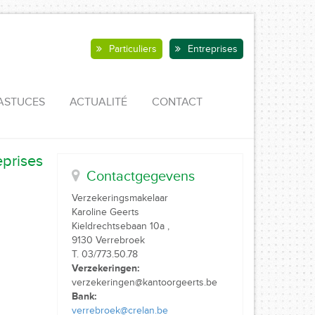
Particuliers
Entreprises
ASTUCES
ACTUALITÉ
CONTACT
prises
Contactgegevens
Verzekeringsmakelaar
Karoline Geerts
Kieldrechtsebaan 10a ,
9130 Verrebroek
T. 03/773.50.78
Verzekeringen:
verzekeringen@kantoorgeerts.be
Bank:
verrebroek@crelan.be