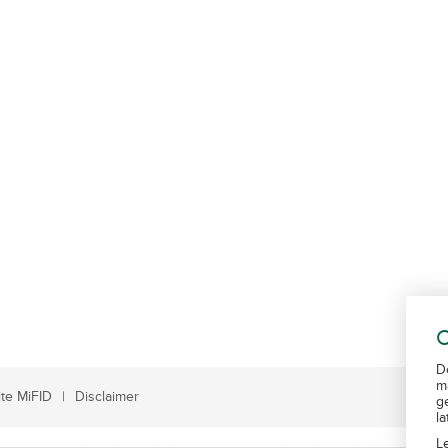
C
D
m
te MiFID
Disclaimer
g
l
L