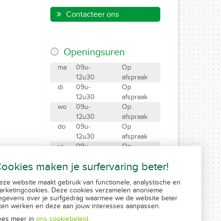
Contacteer ons
Openingsuren
ma
09u-
Op
12u30
afspraak
di
09u-
Op
12u30
afspraak
wo
09u-
Op
12u30
afspraak
do
09u-
Op
12u30
afspraak
vr
09u-
Op
12u30
afspraak
ookies maken je surfervaring beter!
za
09u-12u
Gesloten
eze website maakt gebruik van functionele, analystische en
Maak een afspraak
arketingcookies. Deze cookies verzamelen anonieme
Created by Insucommerce
egevens over je surfgedrag waarmee we de website beter
aten werken en deze aan jouw interesses aanpassen.
ees meer in
ons cookiebeleid.