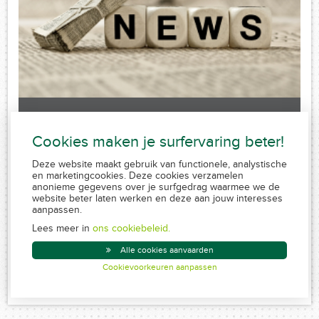
Laatste nieuws
Cookies maken je surfervaring beter!
Sorry, no posts matched your criteria.
Deze website maakt gebruik van functionele, analystische
en marketingcookies. Deze cookies verzamelen
anonieme gegevens over je surfgedrag waarmee we de
website beter laten werken en deze aan jouw interesses
aanpassen.
FSMA 109320 A-cB
RPR 0839.829.859
Lees meer in
ons cookiebeleid.
Conduite MiFID
Alle cookies aanvaarden
Disclaimer
Cookievoorkeuren aanpassen
Created by Insucommerce