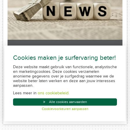
Laatste nieuws
Cookies maken je surfervaring beter!
Sorry, no posts matched your criteria.
Deze website maakt gebruik van functionele, analystische
en marketingcookies. Deze cookies verzamelen
anonieme gegevens over je surfgedrag waarmee we de
website beter laten werken en deze aan jouw interesses
aanpassen.
FSMA 109320 A-cB
RPR 0839.829.859
Lees meer in
ons cookiebeleid.
Conduite MiFID
Alle cookies aanvaarden
Disclaimer
Cookievoorkeuren aanpassen
Created by Insucommerce