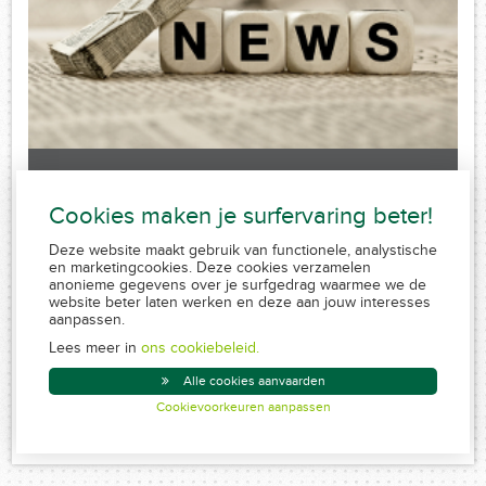
Laatste nieuws
Cookies maken je surfervaring beter!
Sorry, no posts matched your criteria.
Deze website maakt gebruik van functionele, analystische
en marketingcookies. Deze cookies verzamelen
anonieme gegevens over je surfgedrag waarmee we de
website beter laten werken en deze aan jouw interesses
aanpassen.
FSMA 109320 A-cB
RPR 0839.829.859
Lees meer in
ons cookiebeleid.
Conduite MiFID
Alle cookies aanvaarden
Disclaimer
Cookievoorkeuren aanpassen
Created by Insucommerce