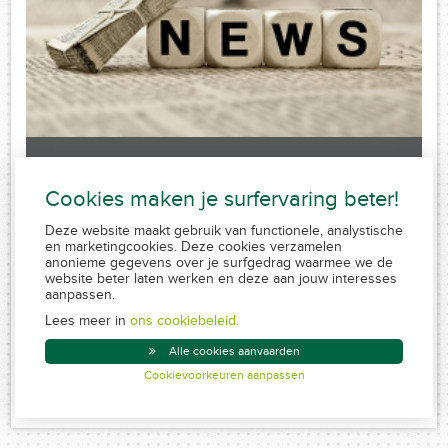
Laatste nieuws
Cookies maken je surfervaring beter!
Sorry, no posts matched your criteria.
Deze website maakt gebruik van functionele, analystische
en marketingcookies. Deze cookies verzamelen
anonieme gegevens over je surfgedrag waarmee we de
website beter laten werken en deze aan jouw interesses
aanpassen.
FSMA 109320 A-cB
RPR 0839.829.859
Lees meer in
ons cookiebeleid.
Conduite MiFID
Alle cookies aanvaarden
Disclaimer
Cookievoorkeuren aanpassen
Created by Insucommerce