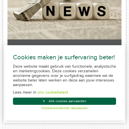
Laatste nieuws
Cookies maken je surfervaring beter!
Sorry, no posts matched your criteria.
Deze website maakt gebruik van functionele, analystische
en marketingcookies. Deze cookies verzamelen
anonieme gegevens over je surfgedrag waarmee we de
website beter laten werken en deze aan jouw interesses
aanpassen.
FSMA 109320 A-cB
RPR 0839.829.859
Lees meer in
ons cookiebeleid.
Conduite MiFID
Alle cookies aanvaarden
Disclaimer
Cookievoorkeuren aanpassen
Created by Insucommerce