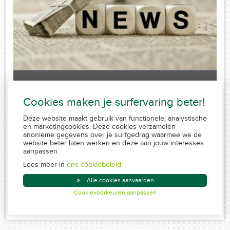
Laatste nieuws
Cookies maken je surfervaring beter!
Sorry, no posts matched your criteria.
Deze website maakt gebruik van functionele, analystische
en marketingcookies. Deze cookies verzamelen
anonieme gegevens over je surfgedrag waarmee we de
website beter laten werken en deze aan jouw interesses
aanpassen.
FSMA 109320 A-cB
RPR 0839.829.859
Lees meer in
ons cookiebeleid.
Conduite MiFID
Alle cookies aanvaarden
Disclaimer
Cookievoorkeuren aanpassen
Created by Insucommerce