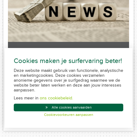
Laatste nieuws
Cookies maken je surfervaring beter!
Sorry, no posts matched your criteria.
Deze website maakt gebruik van functionele, analystische
en marketingcookies. Deze cookies verzamelen
anonieme gegevens over je surfgedrag waarmee we de
website beter laten werken en deze aan jouw interesses
aanpassen.
FSMA 109320 A-cB
RPR 0839.829.859
Lees meer in
ons cookiebeleid.
Conduite MiFID
Alle cookies aanvaarden
Disclaimer
Cookievoorkeuren aanpassen
Created by Insucommerce