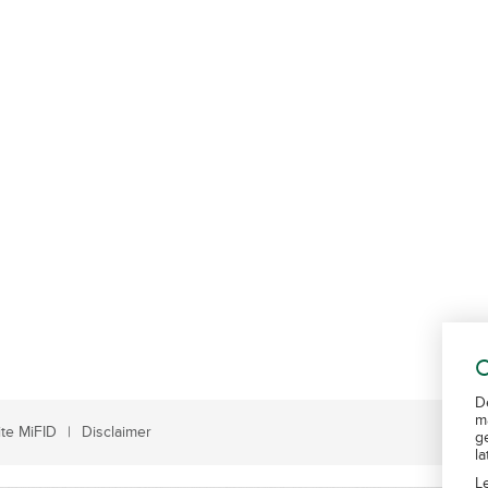
C
D
m
te MiFID
Disclaimer
g
l
L