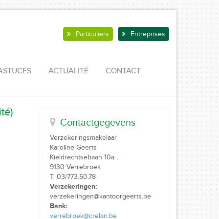
Particuliers
Entreprises
ASTUCES
ACTUALITÉ
CONTACT
té)
Contactgegevens
Verzekeringsmakelaar
Karoline Geerts
Kieldrechtsebaan 10a ,
9130 Verrebroek
T. 03/773.50.78
Verzekeringen:
verzekeringen@kantoorgeerts.be
Bank:
verrebroek@crelan.be