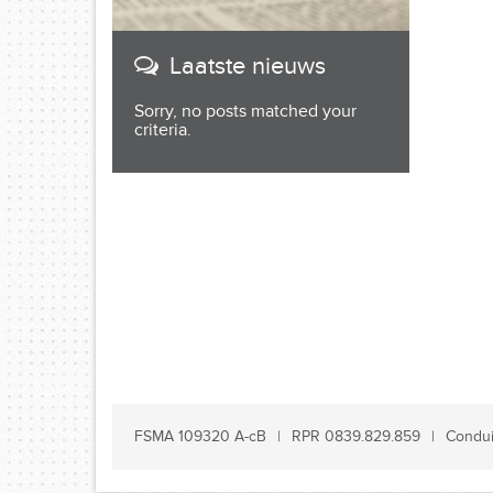
Laatste nieuws
Sorry, no posts matched your
criteria.
FSMA 109320 A-cB
RPR 0839.829.859
Condui