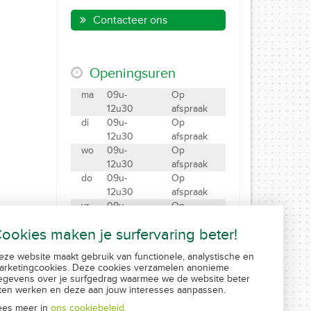
Contacteer ons
Openingsuren
ma
09u-
Op
12u30
afspraak
di
09u-
Op
12u30
afspraak
wo
09u-
Op
12u30
afspraak
do
09u-
Op
12u30
afspraak
vr
09u-
Op
12u30
afspraak
ookies maken je surfervaring beter!
za
09u-12u
Gesloten
eze website maakt gebruik van functionele, analystische en
Maak een afspraak
arketingcookies. Deze cookies verzamelen anonieme
Created by Insucommerce
egevens over je surfgedrag waarmee we de website beter
aten werken en deze aan jouw interesses aanpassen.
ees meer in
ons cookiebeleid.