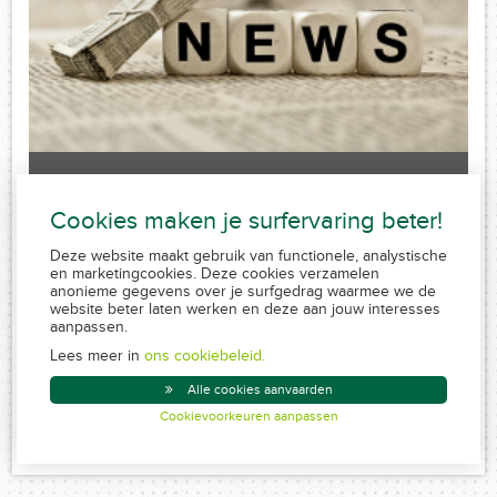
Laatste nieuws
Cookies maken je surfervaring beter!
Sorry, no posts matched your criteria.
Deze website maakt gebruik van functionele, analystische
en marketingcookies. Deze cookies verzamelen
anonieme gegevens over je surfgedrag waarmee we de
website beter laten werken en deze aan jouw interesses
aanpassen.
FSMA 109320 A-cB
RPR 0839.829.859
Lees meer in
ons cookiebeleid.
Conduite MiFID
Alle cookies aanvaarden
Disclaimer
Cookievoorkeuren aanpassen
Created by Insucommerce