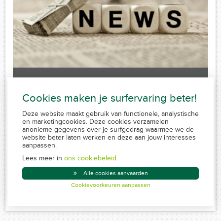
Laatste nieuws
Cookies maken je surfervaring beter!
Sorry, no posts matched your criteria.
Deze website maakt gebruik van functionele, analystische
en marketingcookies. Deze cookies verzamelen
anonieme gegevens over je surfgedrag waarmee we de
website beter laten werken en deze aan jouw interesses
aanpassen.
FSMA 109320 A-cB
RPR 0839.829.859
Lees meer in
ons cookiebeleid.
Conduite MiFID
Alle cookies aanvaarden
Disclaimer
Cookievoorkeuren aanpassen
Created by Insucommerce