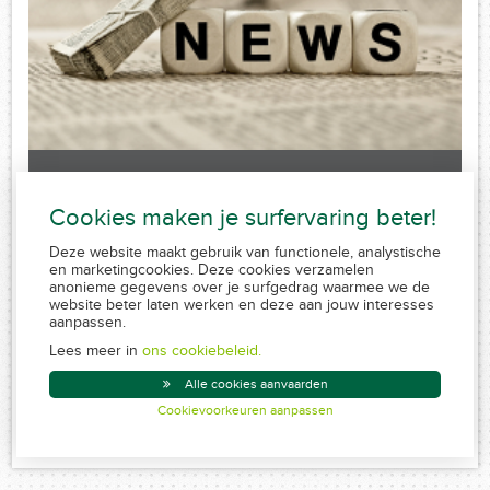
Laatste nieuws
Cookies maken je surfervaring beter!
Sorry, no posts matched your criteria.
Deze website maakt gebruik van functionele, analystische
en marketingcookies. Deze cookies verzamelen
anonieme gegevens over je surfgedrag waarmee we de
website beter laten werken en deze aan jouw interesses
aanpassen.
FSMA 109320 A-cB
RPR 0839.829.859
Lees meer in
ons cookiebeleid.
Conduite MiFID
Alle cookies aanvaarden
Disclaimer
Cookievoorkeuren aanpassen
Created by Insucommerce