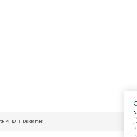
C
D
m
te MiFID
Disclaimer
g
l
L