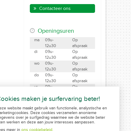
Contacteer ons
Openingsuren
ma
09u-
Op
12u30
afspraak
di
09u-
Op
12u30
afspraak
wo
09u-
Op
12u30
afspraak
do
09u-
Op
12u30
afspraak
vr
09u-
Op
12u30
afspraak
ookies maken je surfervaring beter!
za
09u-12u
Gesloten
eze website maakt gebruik van functionele, analystische en
Maak een afspraak
arketingcookies. Deze cookies verzamelen anonieme
Created by Insucommerce
egevens over je surfgedrag waarmee we de website beter
aten werken en deze aan jouw interesses aanpassen.
ees meer in
ons cookiebeleid.