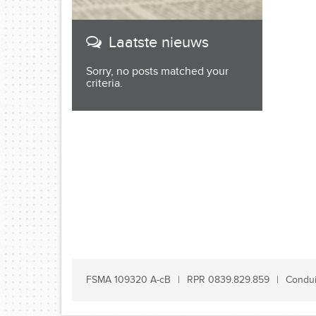
Laatste nieuws
Sorry, no posts matched your
criteria.
FSMA 109320 A-cB
RPR 0839.829.859
Condui