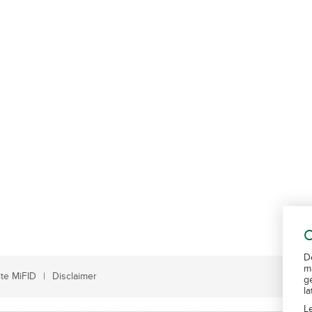
C
D
m
te MiFID
Disclaimer
g
l
L