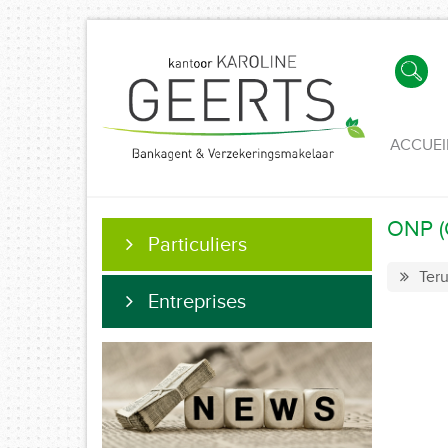
ACCUEI
ONP (O
Particuliers
Teru
Entreprises