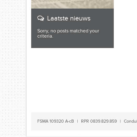
Laatste nieuws
Sorry, no posts matched your
criteria.
FSMA 109320 A-cB
RPR 0839.829.859
Condui