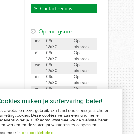
Contacteer ons
Openingsuren
ma
09u-
Op
12u30
afspraak
di
09u-
Op
12u30
afspraak
wo
09u-
Op
12u30
afspraak
do
09u-
Op
12u30
afspraak
vr
09u-
Op
12u30
afspraak
ookies maken je surfervaring beter!
za
09u-12u
Gesloten
eze website maakt gebruik van functionele, analystische en
Maak een afspraak
arketingcookies. Deze cookies verzamelen anonieme
Created by Insucommerce
egevens over je surfgedrag waarmee we de website beter
aten werken en deze aan jouw interesses aanpassen.
ees meer in
ons cookiebeleid.