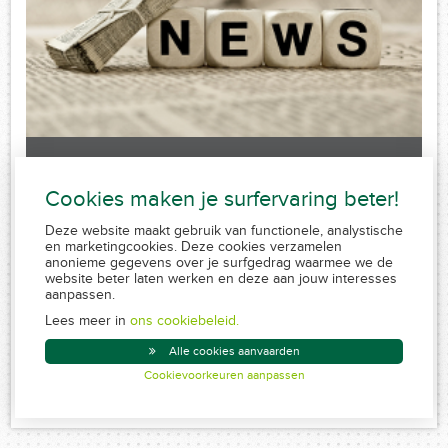
Laatste nieuws
Cookies maken je surfervaring beter!
Sorry, no posts matched your criteria.
Deze website maakt gebruik van functionele, analystische
en marketingcookies. Deze cookies verzamelen
anonieme gegevens over je surfgedrag waarmee we de
website beter laten werken en deze aan jouw interesses
aanpassen.
FSMA 109320 A-cB
RPR 0839.829.859
Lees meer in
ons cookiebeleid.
Conduite MiFID
Alle cookies aanvaarden
Disclaimer
Cookievoorkeuren aanpassen
Created by Insucommerce