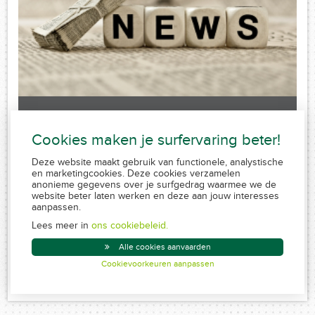
Laatste nieuws
Cookies maken je surfervaring beter!
Sorry, no posts matched your criteria.
Deze website maakt gebruik van functionele, analystische
en marketingcookies. Deze cookies verzamelen
anonieme gegevens over je surfgedrag waarmee we de
website beter laten werken en deze aan jouw interesses
aanpassen.
FSMA 109320 A-cB
RPR 0839.829.859
Lees meer in
ons cookiebeleid.
Conduite MiFID
Alle cookies aanvaarden
Disclaimer
Cookievoorkeuren aanpassen
Created by Insucommerce