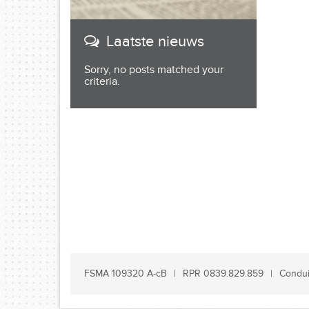
Laatste nieuws
Sorry, no posts matched your
criteria.
FSMA 109320 A-cB
RPR 0839.829.859
Condui