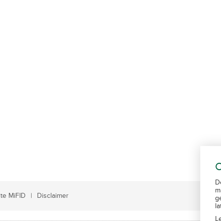
C
D
m
te MiFID
Disclaimer
g
l
L