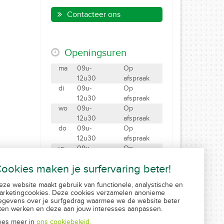
Contacteer ons
Openingsuren
ma
09u-
Op
12u30
afspraak
di
09u-
Op
12u30
afspraak
wo
09u-
Op
12u30
afspraak
do
09u-
Op
12u30
afspraak
vr
09u-
Op
12u30
afspraak
ookies maken je surfervaring beter!
za
09u-12u
Gesloten
eze website maakt gebruik van functionele, analystische en
Maak een afspraak
arketingcookies. Deze cookies verzamelen anonieme
Created by Insucommerce
egevens over je surfgedrag waarmee we de website beter
aten werken en deze aan jouw interesses aanpassen.
ees meer in
ons cookiebeleid.