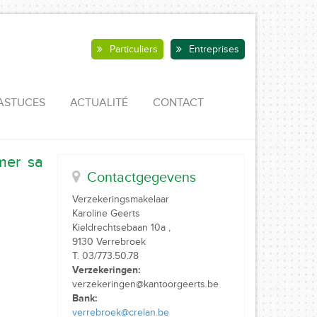
Particuliers
Entreprises
ASTUCES
ACTUALITÉ
CONTACT
mer sa
Contactgegevens
Verzekeringsmakelaar
Karoline Geerts
Kieldrechtsebaan 10a ,
9130 Verrebroek
T. 03/773.50.78
Verzekeringen:
verzekeringen@kantoorgeerts.be
Bank:
verrebroek@crelan.be