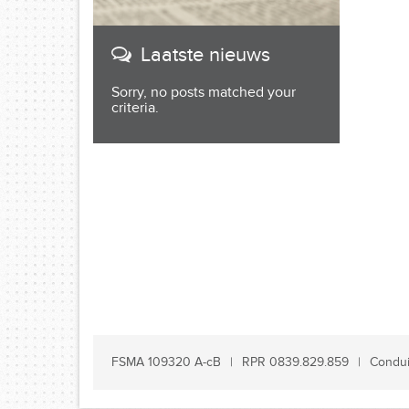
Laatste nieuws
Sorry, no posts matched your
criteria.
FSMA 109320 A-cB
RPR 0839.829.859
Condui