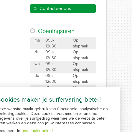
Contacteer ons
Openingsuren
ma
09u-
Op
12u30
afspraak
di
09u-
Op
12u30
afspraak
wo
09u-
Op
12u30
afspraak
do
09u-
Op
12u30
afspraak
vr
09u-
Op
12u30
afspraak
ookies maken je surfervaring beter!
za
09u-12u
Gesloten
eze website maakt gebruik van functionele, analystische en
Maak een afspraak
arketingcookies. Deze cookies verzamelen anonieme
Created by Insucommerce
egevens over je surfgedrag waarmee we de website beter
aten werken en deze aan jouw interesses aanpassen.
ees meer in
ons cookiebeleid.