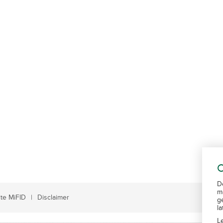
C
D
m
te MiFID
Disclaimer
g
l
L