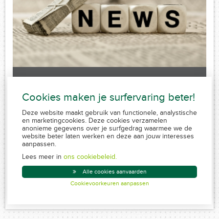
Laatste nieuws
Cookies maken je surfervaring beter!
Sorry, no posts matched your criteria.
Deze website maakt gebruik van functionele, analystische
en marketingcookies. Deze cookies verzamelen
anonieme gegevens over je surfgedrag waarmee we de
website beter laten werken en deze aan jouw interesses
aanpassen.
FSMA 109320 A-cB
RPR 0839.829.859
Lees meer in
ons cookiebeleid.
Conduite MiFID
Alle cookies aanvaarden
Disclaimer
Cookievoorkeuren aanpassen
Created by Insucommerce