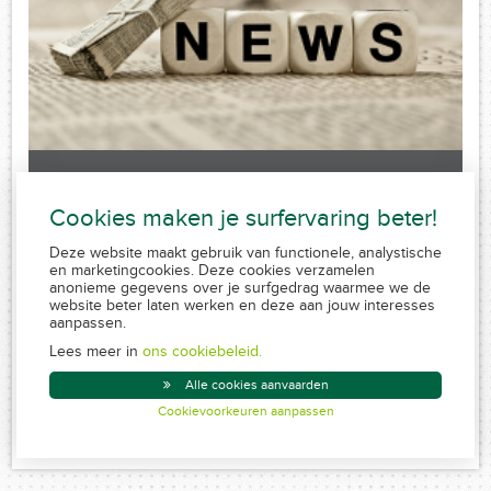
Laatste nieuws
Cookies maken je surfervaring beter!
Sorry, no posts matched your criteria.
Deze website maakt gebruik van functionele, analystische
en marketingcookies. Deze cookies verzamelen
anonieme gegevens over je surfgedrag waarmee we de
website beter laten werken en deze aan jouw interesses
aanpassen.
FSMA 109320 A-cB
RPR 0839.829.859
Lees meer in
ons cookiebeleid.
Conduite MiFID
Alle cookies aanvaarden
Disclaimer
Cookievoorkeuren aanpassen
Created by Insucommerce