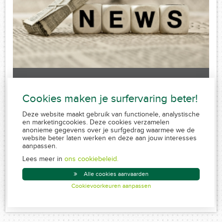
Laatste nieuws
Cookies maken je surfervaring beter!
Sorry, no posts matched your criteria.
Deze website maakt gebruik van functionele, analystische
en marketingcookies. Deze cookies verzamelen
anonieme gegevens over je surfgedrag waarmee we de
website beter laten werken en deze aan jouw interesses
aanpassen.
FSMA 109320 A-cB
RPR 0839.829.859
Lees meer in
ons cookiebeleid.
Conduite MiFID
Alle cookies aanvaarden
Disclaimer
Cookievoorkeuren aanpassen
Created by Insucommerce