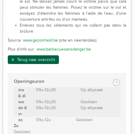
le sol. Ne laissez jamais courir le victime parce que cela
peut stimuler les flammes. Posez le victime sur le sol et
essayez d’éteindre les flammes à l’aide de l’eau, d’une
couverture anti-feu ou d’un manteau.
Enlevez tous les vêtements qui ne collent pas dans la
brûlure.
Source:
www.gezonheid.be
(site en néerlandais)
Plus d’info sur
www.barbecuesansdanger.be
Terug naar overzicht
Openingsuren
ma
09u-12u30
Op afspraak
& di
wo
09u-12u30
Gesloten
do &
09u-12u30
Op afspraak
vr
za
09u-12u
Gesloten
Zo
Gesloten