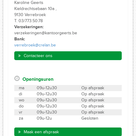
Karoline Geerts
Kieldrechtsebaan 10a ,
9130 Verrebroek
T. 03/773.50.78
Verzekeringen:
verzekeringen@kantoorgeerts.be
Bank:
verrebroek@crelan.be
Contacteer ons
Openingsuren
ma
09u-12u30
Op afspraak
di
09u-12u30
Op afspraak
wo
09u-12u30
Op afspraak
do
09u-12u30
Op afspraak
vr
09u-12u30
Op afspraak
za
09u-12u
Gesloten
Maak een afspraak